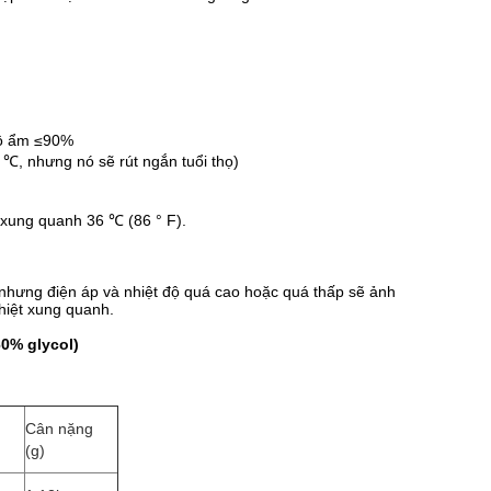
Độ ẩm ≤90%
 ℃, nhưng nó sẽ rút ngắn tuổi thọ)
 xung quanh 36 ℃ (86 ° F).
 nhưng điện áp và nhiệt độ quá cao hoặc quá thấp sẽ ảnh
hiệt xung quanh.
60% glycol)
Cân nặng
(g)