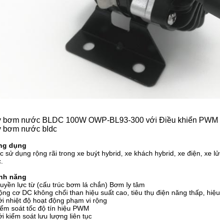
 bơm nước BLDC 100W OWP-BL93-300 với Điều khiển PWM và
 bơm nước bldc
ng dụng
 sử dụng rộng rãi trong xe buýt hybrid, xe khách hybrid, xe điện, xe 
.
ính năng
uyền lực từ (cấu trúc bơm lá chắn) Bơm ly tâm
ng cơ DC không chổi than hiệu suất cao, tiêu thụ điện năng thấp, hiệu s
i nhiệt độ hoạt động phạm vi rộng
ểm soát tốc độ tín hiệu PWM
i kiểm soát lưu lượng liên tục