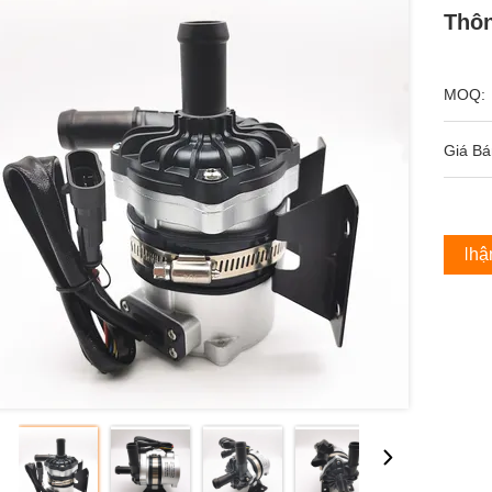
Thôn
MOQ:
Giá Bá
Nhận