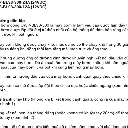
-BL93-300-24A (24VDC)
-BL93-300-12A (12VDC)
ớng dẫn lắp
 bơm dòng OWP-BL93-300 là máy bơm ly tâm yêu cầu được làm đầy t
bơm được lắp đặt ở vị trí thấp nhất của hệ thống để đảm bảo rằng c
trước khi bật nguồn.
áy bơm không được chạy khô, mặc dù nó có thể chạy khô trong 30 giâ
ây ra tiếng ồn, đồng thời làm tăng mài mòn trục và ống trục.
ử dụng đường ống có đường kính được khuyến nghị kết nối đầu vào 
vào của máy bơm, Do áp suất âm trong máy bơm, không khí bên ngoà
 suất của máy bơm. , và bọt khí cũng làm hỏng máy bơm.
hi nhìn từ hướng đầu vào của máy bơm, cánh quạt quay theo chiều kim
áy bơm có thể được lắp đặt theo chiều dọc hoặc chiều ngang (xem hìn
trên.
ể tránh chạy khô (không khí bị kẹt trong cánh quạt), cổng ra của máy
 hình 1)
ng kết nối nên lắp thẳng đứng (hoặc không có khuỷu tay 20cm) để tho
u tay (xem hình 2).
hông thể sử dụng nước biển hoặc ô nhiễm nặng khác với chất lỏng có t