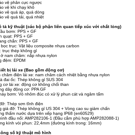
ảo vệ phân cực ngược
o vệ khi chạy khô
o vệ quá áp, quá dòng
o vệ quá tải, quá nhiệt
 tả kỹ thuật (các bộ phận liên quan tiếp xúc với chất lỏng)
đầu bơm: PPS + GF
h quạt: PPS + GF
ang chắn: PPS + GF
bọc trục: Vật liệu composite nhựa carbon
: trục thép không gỉ
 ở nam châm: nắp nhựa nylon
g đệm: EPDM
iết bị lái xe (Bao gồm động cơ)
châm điện lái xe: nam châm cách nhiệt bằng nhựa nylon
và đai ốc: Thép không gỉ SUS 304
 cơ lái xe: động cơ không chổi than
ng dây động cơ: PPA GF
máy bơm: Vỏ nhôm đúc có xử lý phun cát và ngâm tẩm
đỡ: Thép sơn tĩnh điện
 giá đỡ: Thép không gỉ US 304 + Vòng cao su giảm chấn
ng thấm nước dựa trên xếp hạng IP68 (en60529)
hình đầu nối: AMP282106-1 (Đầu cắm phù hợp AMP282088-1)
ng kính vòi phun: 22,4mm (đường kính trong: 16mm)
ông số kỹ thuật mô hình