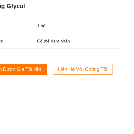
g Glycol
1 bộ
n:
Có thể đàm phán
 Được Giá Tốt Nhất
Liên Hệ Với Chúng Tôi