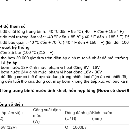
ệt độ
tham số
t độ chất lỏng trung bình: -40 ℃ đến + 85 ℃ (-40 ° F đến + 185 ° F)
t độ môi trường làm việc: -40 ℃ đến + 85 ℃ (-40 ° F đến + 185 ° F) 
t độ bảo quản: -40 ℃ đến + 70 ℃ (-40 ° F đến + 158 ° F) (lên đến 100
 suất hệ thống
 đến 2,5 bar (100 ℃ (212 ° F).
 thọ hơn 20.000 giờ dựa trên điện áp định mức và nhiệt độ môi trường
i điện áp
 bơm nước 12V định mức, phạm vi hoạt động 9V - 16V
 bơm nước 24V định mức, phạm vi hoạt động 18V - 30V
dù động cơ có thể được sử dụng trong nhiều loại điện áp và nhiệt độ,
g đến tuổi thọ của động cơ, máy bơm không thể tiếp xúc với bức xạ n
t lỏng trung bình: nước tinh khiết, hỗn hợp lỏng (Nước có dưới 
ông số điện
Công suất định
 áp làm việc
Dòng đánh giá
Kích thước
mức
C)
(L / H)
(mm)
(W)
16V (12V)
Q = 1800L /