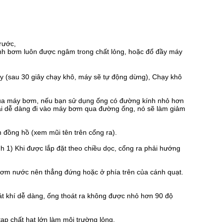
rước,
ánh bơm luôn được ngâm trong chất lỏng, hoặc đổ đầy máy
y (sau 30 giây chạy khô, máy sẽ tự động dừng), Chạy khô
của máy bơm, nếu bạn sử dụng ống có đường kính nhỏ hơn
i dễ dàng đi vào máy bơm qua đường ống, nó sẽ làm giảm
 đồng hồ (xem mũi tên trên cổng ra).
h 1) Khi được lắp đặt theo chiều dọc, cổng ra phải hướng
 bơm nước nên thẳng đứng hoặc ở phía trên của cánh quạt.
át khí dễ dàng, ống thoát ra không được nhỏ hơn 90 độ
ạp chất hạt lớn làm môi trường lỏng.