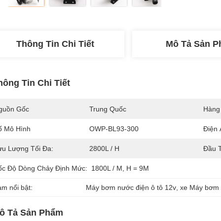
Thông Tin Chi Tiết
Mô Tả Sản 
hông Tin Chi Tiết
guồn Gốc
Trung Quốc
Hàng
ố Mô Hình
OWP-BL93-300
Điện 
ưu Lượng Tối Đa:
2800L / H
Đầu T
ốc Độ Dòng Chảy Định Mức:
1800L / M, H = 9M
àm nổi bật:
Máy bơm nước điện ô tô 12v
, 
xe Máy bơm 
ô Tả Sản Phẩm