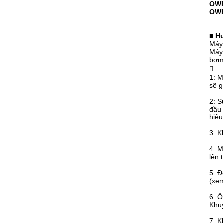
OWP
OWP
■
Hư
Máy
Máy 
bơm 

1: M
sẽ g
2: S
đầu 
hiệu
3: K
4: M
lên 
5: Đ
(xem
6: Ố
Khuỷ
7: K