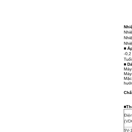
Nhi
Nhiệ
Nhiệ
Nhiệ
■
Áp
-0,2
Tuổi
■
Dả
Máy
Máy
Mặc 
hưởn
Chấ
■
Th
Điện
(VD
9V-