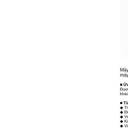
Máy
máy
■ Ứ
Được
khác
■ T
◆ Tr
◆ Độ
◆ Vớ
◆ Ki
◆ Vớ