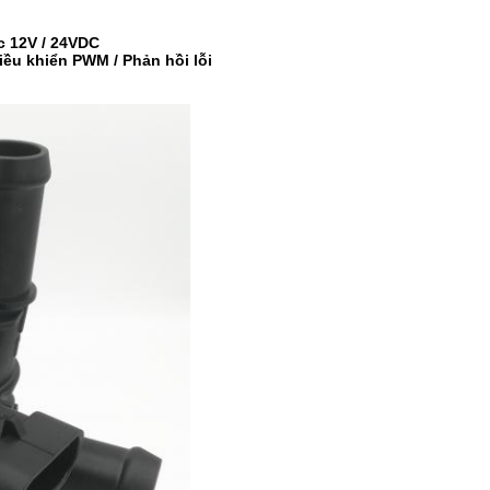
c 12V / 24VDC
iều khiển PWM / Phản hồi lỗi