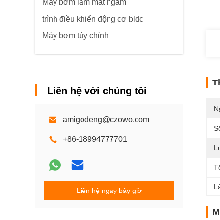
Máy bơm làm mát ngâm
trình điều khiển động cơ bldc
Máy bơm tùy chỉnh
T
Liên hệ với chúng tôi
N
amigodeng@czowo.com
S
+86-18994777701
L
T
L
Liên hệ ngay bây giờ
M