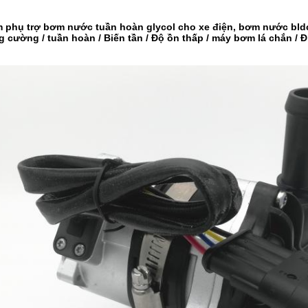
 phụ trợ bơm nước tuần hoàn glycol cho xe điện, bơm nước bld
 cường / tuần hoàn / Biến tần / Độ ồn thấp / máy bơm lá chắn / Đ