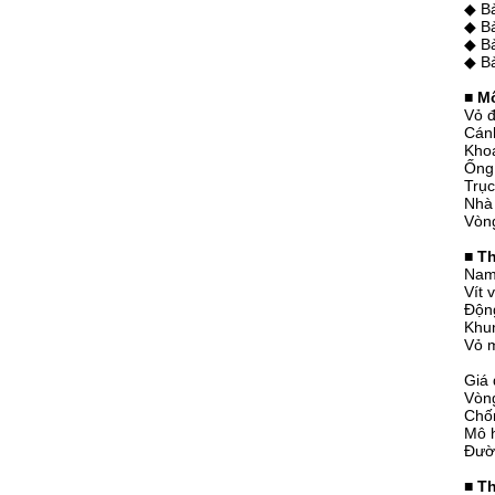
◆ B
◆ Bả
◆ Bả
◆ Bả
■ Mô
Vỏ 
Cán
Kho
Ống 
Trục
Nhà
Vòn
■ Th
Nam 
Vít 
Động
Khu
Vỏ 
Giá 
Vòng
Chố
Mô 
Đườ
■
Th