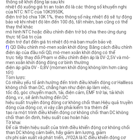
thống sẽ khởi động lại sau khi
nhiệt độ xuống giá trị an toàn.đó là các thông số khuyến nghị
của NTC: NTC của 10K3950K,
điện trở bộ chia 10K 1%, theo thông số này, nhiệt độ sẽ tự động
bảo vệ khi nhiệt độ lên đến 100 độ, tất nhiên, bạn cũng có thể
thay thế khác
mô hình NTC hoặc điều chỉnh điện trở bộ chia theo ứng dụng
thực tế.Giá trị của
điện trở đạt đến giá trị nhiệt độ mà bạn muốn bảo vệ.
f)
QD Điều chỉnh mô-men xoắn khởi động: Bằng cách điều chỉnh
điện áp của đầu nối QD, mô-men xoắn khởi động có thể
trực tiếp thay đổi.Phạm vi điều chỉnh điện áp là 0V-2,5V và mô-
men xoắn khởi động động cơ bình thường
điện áp giữa 0V - 0,8V (mômen khởi động không lớn hơn càng
tốt)
Tóm lược:
Có nhiều yếu tố ảnh hưởng đến trình điều khiển động cơ Hallless
không chổi than DC, chẳng hạn như điện áp làm việc,
tốc độ, góc chuyển mạch, tải, điện cảm, EMF trở lại, tải khởi
động, v.v., sẽ ảnh hưởng đến DC
hiệu suất truyền động động cơ không chổi than.Hiệu quả truyền
động của động cơ, vì vậy cần phải kiểm tra thêm để
tạo ra một trình điều khiển động cơ không chổi than DC không
chổi than ổn định, hiệu suất cao hoàn hảo.
Tờ khai:
Để cải thiện hiệu suất của trình điều khiển động cơ không chổi
than DC không cảm biến, hãy giảm âm lượng, giảm
chi phí sản xuất và phát triển, JY02A là IC điều khiển động cơ