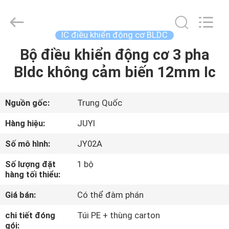
-
2026
Changzhou
Bextreme
Shell
IC điều khiển động cơ BLDC
Motor
Technology
Co.,Ltd.
Bộ điều khiển động cơ 3 pha
NHÀ
All
Rights
Bldc không cảm biến 12mm Ic
Reserved.
SẢN
PHẨM
Nguồn gốc:
Trung Quốc
Hàng hiệu:
JUYI
VIDEO
Số mô hình:
JY02A
Số lượng đặt
1 bộ
VỀ
hàng tối thiểu:
CHÚNG
Giá bán:
Có thể đàm phán
TÔI
chi tiết đóng
Túi PE + thùng carton
gói: