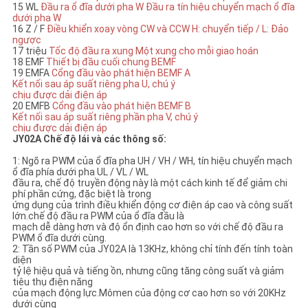
15 WL
Đầu ra ổ đĩa dưới pha W
Đầu ra tín hiệu chuyển mạch ổ đĩa
dưới pha W
16 Z / F
Điều khiển xoay vòng CW và CCW
H: chuyển tiếp / L: Đảo
ngược
17 triệu
Tốc độ đầu ra xung
Một xung cho mỗi giao hoán
18 EMF
Thiết bị đầu cuối chung BEMF
19 EMFA
Cổng đầu vào phát hiện BEMF A
Kết nối sau áp suất riêng pha U, chú ý
chịu được dải điện áp
20 EMFB
Cổng đầu vào phát hiện BEMF B
Kết nối sau áp suất riêng phần pha V, chú ý
chịu được dải điện áp
JY02A Chế độ lái và các thông số:
1: Ngõ ra PWM của ổ đĩa pha UH / VH / WH, tín hiệu chuyển mạch
ổ đĩa phía dưới pha UL / VL / WL
đầu ra, chế độ truyền động này là một cách kinh tế để giảm chi
phí phần cứng, đặc biệt là trong
ứng dụng của trình điều khiển động cơ điện áp cao và công suất
lớn.chế độ đầu ra PWM của ổ đĩa đầu là
mạch dễ dàng hơn và độ ổn định cao hơn so với chế độ đầu ra
PWM ổ đĩa dưới cùng.
2: Tần số PWM của JY02A là 13KHz, không chỉ tính đến tính toàn
diện
tỷ lệ hiệu quả và tiếng ồn, nhưng cũng tăng công suất và giảm
tiêu thụ điện năng
của mạch động lực.Mômen của động cơ cao hơn so với 20KHz
dưới cùng