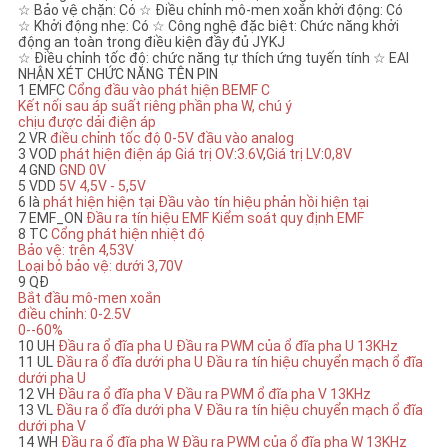
☆ Bảo vệ chặn: Có ☆ Điều chỉnh mô-men xoắn khởi động: Có
☆ Khởi động nhẹ: Có ☆ Công nghệ đặc biệt: Chức năng khởi
động an toàn trong điều kiện đầy đủ JYKJ
☆ Điều chỉnh tốc độ: chức năng tự thích ứng tuyến tính ☆ EAI
NHẬN XÉT CHỨC NĂNG TÊN PIN
1 EMFC
Cổng đầu vào phát hiện BEMF C
Kết nối sau áp suất riêng phần pha W, chú ý
chịu được dải điện áp
2 VR
điều chỉnh tốc độ 0-5V
đầu vào analog
3 VOD
phát hiện điện áp
Giá trị OV
:
3.6V
,
Giá trị LV
:
0,8V
4 GND
GND
0V
5 VDD
5V
4,5V - 5,5V
6 là
phát hiện hiện tại
Đầu vào tín hiệu phản hồi hiện tại
7 EMF_ON
Đầu ra tín hiệu EMF
Kiểm soát quy định EMF
8 TC
Cổng phát hiện nhiệt độ
Bảo vệ: trên 4,53V
Loại bỏ bảo vệ: dưới 3,70V
9 QĐ
Bắt đầu mô-men xoắn
điều chỉnh: 0-2.5V
0--60%
10 UH
Đầu ra ổ đĩa pha U
Đầu ra PWM của ổ đĩa pha U 13KHz
11 UL
Đầu ra ổ đĩa dưới pha U
Đầu ra tín hiệu chuyển mạch ổ đĩa
dưới pha U
12 VH
Đầu ra ổ đĩa pha V
Đầu ra PWM ổ đĩa pha V 13KHz
13 VL
Đầu ra ổ đĩa dưới pha V
Đầu ra tín hiệu chuyển mạch ổ đĩa
dưới pha V
14 WH
Đầu ra ổ đĩa pha W
Đầu ra PWM của ổ đĩa pha W 13KHz