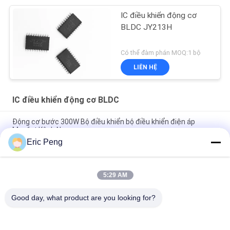
IC điều khiển động cơ
BLDC JY213H
Có thể đàm phán MOQ:1 bộ
LIÊN HỆ
IC điều khiển động cơ BLDC
Động cơ bước 300W Bộ điều khiển bộ điều khiển điện áp
Mosfet Kênh N
Eric Peng
Ic trình điều khiển động cơ Bldc không cảm biến SPWM bằng
bảo vệ chặn quá tải
5:29 AM
Bộ điều khiển động cơ không chổi than JY02A Ic với quy định
mô-men xoắn khởi động
Good day, what product are you looking for?
Danh mục phổ biến
Tất cả