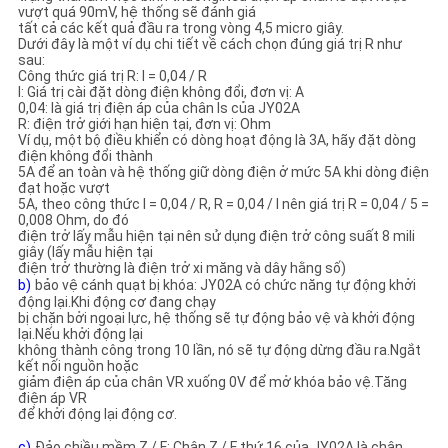
vượt quá 90mV, hệ thống sẽ đánh giá
tất cả các kết quả đầu ra trong vòng 4,5 micro giây.
Dưới đây là một ví dụ chi tiết về cách chọn đúng giá trị R như
sau:
Công thức giá trị R: I = 0,04 / R
I: Giá trị cài đặt dòng điện không đổi, đơn vị: A
0,04: là giá trị điện áp của chân Is của JY02A
R: điện trở giới hạn hiện tại, đơn vị: Ohm
Ví dụ, một bộ điều khiển có dòng hoạt động là 3A, hãy đặt dòng
điện không đổi thành
5A để an toàn và hệ thống giữ dòng điện ở mức 5A khi dòng điện
đạt hoặc vượt
5A, theo công thức I = 0,04 / R, R = 0,04 / I nên giá trị R = 0,04 / 5 =
0,008 Ohm, do đó
điện trở lấy mẫu hiện tại nên sử dụng điện trở công suất 8 mili
giây (lấy mẫu hiện tại
điện trở thường là điện trở xi măng và dây hằng số)
b)
bảo vệ cánh quạt bị khóa: JY02A có chức năng tự động khởi
động lại.Khi động cơ đang chạy
bị chặn bởi ngoại lực, hệ thống sẽ tự động bảo vệ và khởi động
lại.Nếu khởi động lại
không thành công trong 10 lần, nó sẽ tự động dừng đầu ra.Ngắt
kết nối nguồn hoặc
giảm điện áp của chân VR xuống 0V để mở khóa bảo vệ.Tăng
điện áp VR
để khởi động lại động cơ.
c)
Đảo chiều mềm Z / F: Chân Z / F thứ 16 của JY02A là chân