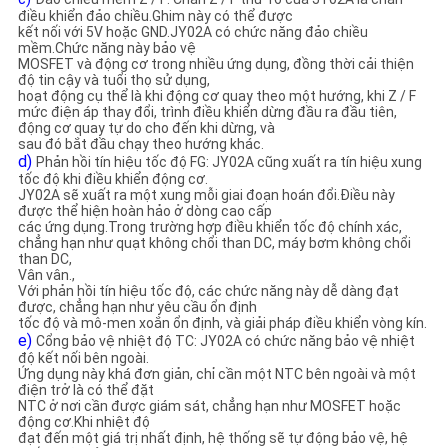
điều khiển đảo chiều.Ghim này có thể được
kết nối với 5V hoặc GND.JY02A có chức năng đảo chiều
mềm.Chức năng này bảo vệ
MOSFET và động cơ trong nhiều ứng dụng, đồng thời cải thiện
độ tin cậy và tuổi thọ sử dụng,
hoạt động cụ thể là khi động cơ quay theo một hướng, khi Z / F
mức điện áp thay đổi, trình điều khiển dừng đầu ra đầu tiên,
động cơ quay tự do cho đến khi dừng, và
sau đó bắt đầu chạy theo hướng khác.
d)
Phản hồi tín hiệu tốc độ FG: JY02A cũng xuất ra tín hiệu xung
tốc độ khi điều khiển động cơ.
JY02A sẽ xuất ra một xung mỗi giai đoạn hoán đổi.Điều này
được thể hiện hoàn hảo ở dòng cao cấp
các ứng dụng.Trong trường hợp điều khiển tốc độ chính xác,
chẳng hạn như quạt không chổi than DC, máy bơm không chổi
than DC,
Vân vân.,
Với phản hồi tín hiệu tốc độ, các chức năng này dễ dàng đạt
được, chẳng hạn như yêu cầu ổn định
tốc độ và mô-men xoắn ổn định, và giải pháp điều khiển vòng kín.
e)
Cổng bảo vệ nhiệt độ TC: JY02A có chức năng bảo vệ nhiệt
độ kết nối bên ngoài.
Ứng dụng này khá đơn giản, chỉ cần một NTC bên ngoài và một
điện trở là có thể đặt
NTC ở nơi cần được giám sát, chẳng hạn như MOSFET hoặc
động cơ.Khi nhiệt độ
đạt đến một giá trị nhất định, hệ thống sẽ tự động bảo vệ, hệ