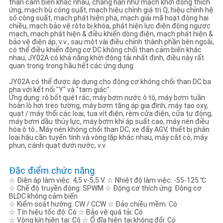
than cảm biến khác nhau, chẳng hạn như mạch khởi động thích
GIÁ
ứng, mạch bù công suất, mạch hiệu chỉnh giá trị Q, hiệu chỉnh hệ
số công suất, mạch phát hiện pha, mạch giải mã hoạt động hai
chiều, mạch bảo vệ rôto bị khóa, phát hiện lực điện động ngược
mạch, mạch phát hiện & điều khiển dòng điện, mạch phát hiện &
SƠ
bảo vệ điện áp, v.v., sau một vài điều chỉnh thành phần bên ngoài,
có thể điều khiển động cơ DC không chổi than cảm biến khác
ĐỒ
nhau, JY02A có khả năng khởi động tải nhất định, điều này rất
quan trọng trong hầu hết các ứng dụng.
TRANG
JY02A có thể được áp dụng cho động cơ không chổi than DC ba
WEB
pha với kết nối "Y" và "tam giác".
Ứng dụng: rô bốt quét rác, máy bơm nước ô tô, máy bơm tuần
hoàn lò hơi treo tường, máy bơm tăng áp gia đình, máy tạo oxy,
quạt / máy thổi các loại, tua vít điện, rèm cửa điện, cửa tự động,
CHÍNH
máy bơm dầu thủy lực, máy bơm khí áp suất cao, máy nén điều
hòa ô tô , Máy nén không chổi than DC, xe đẩy AGV, thiết bị phân
SÁCH
loại hậu cần tuyến tính và vòng lặp khác nhau, máy cắt cỏ, máy
phun, cánh quạt dưới nước, v.v.
BẢO
MẬT
Đặc điểm chức năng
:
☆ Điện áp làm việc: 4,5 v-5,5 V. ☆ Nhiệt độ làm việc: -55-125 ℃
☆ Chế độ truyền động: SPWM ☆ Động cơ thích ứng: Động cơ
BLDC không cảm biến
☆ Kiểm soát hướng: CW / CCW ☆ Đảo chiều mềm: Có
☆ Tín hiệu tốc độ: Có ☆ Bảo vệ quá tải: Có
☆ Vòng kín hiện tại: Có ☆ Ổ đĩa hiện tại không đổi: Có