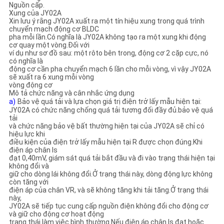
Nguồn cấp.
Xung của JY02A
Xin lưu ý rằng JY02A xuất ra một tín hiệu xung trong quá trình
chuyển mạch động cơ BLDC
pha mỗi lần.Có nghĩa là JY02A không tạo ra một xung khi động
cơ quay một vòng.Đối với
ví dụ như sơ đồ sau: một rôto bên trong, động cơ 2 cặp cực, nó
có nghĩa là
động cơ cần pha chuyển mạch 6 lần cho mỗi vòng, vì vậy JY02A
sẽ xuất ra 6 xung mỗi vòng
vòng động cơ
Mô tả chức năng và cân nhắc ứng dụng
a)
Bảo vệ quá tải và lựa chọn giá trị điện trở lấy mẫu hiện tại:
JY02A có chức năng chống quá tải tương đối đầy đủ.bảo vệ quá
tải
và chức năng bảo vệ bất thường hiện tại của JY02A sẽ chỉ có
hiệu lực khi
điều kiện của điện trở lấy mẫu hiện tại R được chọn đúng.Khi
điện áp chân Is
đạt 0,40mV, giám sát quá tải bắt đầu và đi vào trạng thái hiện tại
không đổi và
giữ cho dòng lái không đổi.Ở trạng thái này, dòng động lực không
còn tăng với
điện áp của chân VR, và sẽ không tăng khi tải tăng.Ở trạng thái
này,
JY02A sẽ tiếp tục cung cấp nguồn điện không đổi cho động cơ
và giữ cho động cơ hoạt động
trạng thái làm việc bình thường.Nếu điện áp chân Is đạt hoặc