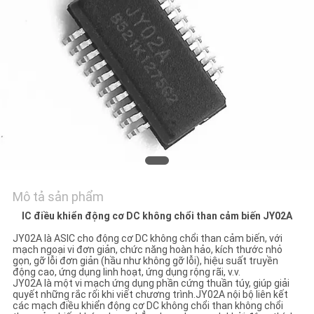
TÔI
TIN
TỨC
TẤT
CẢ
CÁC
TRƯỜNG
Mô tả sản phẩm
HỢP
IC điều khiển động cơ DC không chổi than cảm biến JY02A
JY02A là ASIC cho động cơ DC không chổi than cảm biến, với
YÊU
mạch ngoại vi đơn giản, chức năng hoàn hảo, kích thước nhỏ
gọn, gỡ lỗi đơn giản (hầu như không gỡ lỗi), hiệu suất truyền
CẦU
động cao, ứng dụng linh hoạt, ứng dụng rộng rãi, v.v.
JY02A là một vi mạch ứng dụng phần cứng thuần túy, giúp giải
quyết những rắc rối khi viết chương trình.JY02A nội bộ liên kết
BÁO
các mạch điều khiển động cơ DC không chổi than không chổi