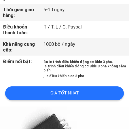
THAM
Thời gian giao
5-10 ngày
QUAN
hàng:
NHÀ
Điều khoản
T / T, L / C, Paypal
MÁY
thanh toán:
Khả năng cung
1000 bộ / ngày
cấp:
KIỂM
SOÁT
Điểm nổi bật:
,
Ba Ic trình điều khiển động cơ Bldc 3 pha
Ic trình điều khiển động cơ Bldc 3 pha không cảm
CHẤT
biến
,
ic điều khiển bldc 3 pha
LƯỢNG
GIÁ TỐT NHẤT
LIÊN
HỆ
CHÚNG